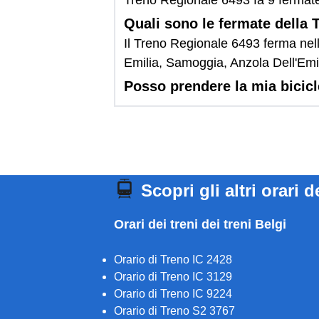
Treno Regionale 6493 fa 9 fermat
Quali sono le fermate della
Il Treno Regionale 6493 ferma nell
Emilia, Samoggia, Anzola Dell'Emi
Posso prendere la mia bicic
Scopri gli altri orari d
Orari dei treni dei treni Belgi
Orario di Treno IC 2428
Orario di Treno IC 3129
Orario di Treno IC 9224
Orario di Treno S2 3767