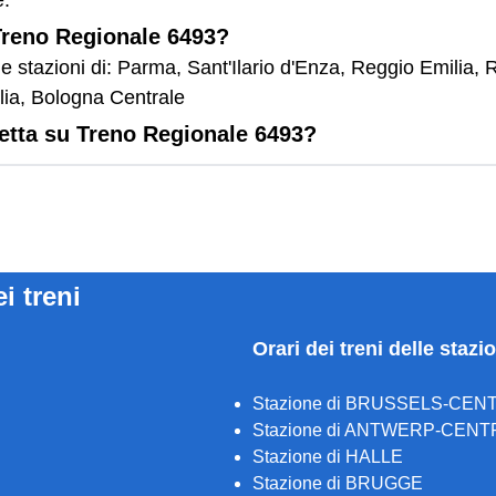
e.
 Treno Regionale 6493?
e stazioni di: Parma, Sant'Ilario d'Enza, Reggio Emilia,
lia, Bologna Centrale
letta su Treno Regionale 6493?
ei treni
Orari dei treni delle stazi
Stazione di BRUSSELS-CEN
Stazione di ANTWERP-CENT
Stazione di HALLE
Stazione di BRUGGE