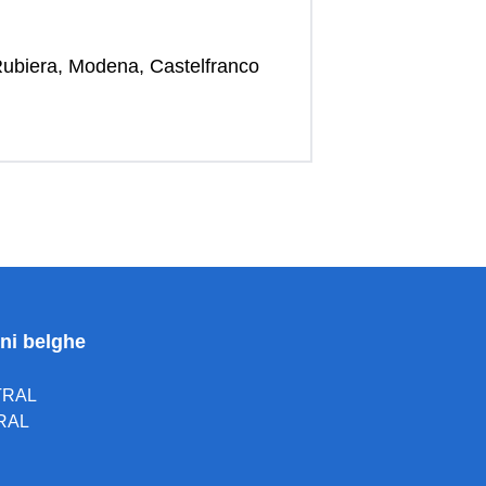
 Rubiera, Modena, Castelfranco
oni belghe
TRAL
RAL