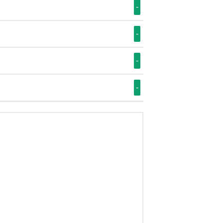
-
-
-
-