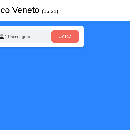
nco Veneto
(15:21)
Cerca