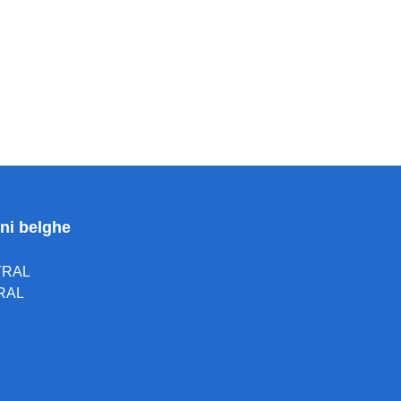
oni belghe
TRAL
RAL