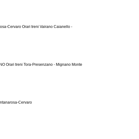
arosa-Cervaro
Orari treni Vairano Caianello -
SINO
Orari treni Tora-Presenzano - Mignano Monte
ontanarosa-Cervaro