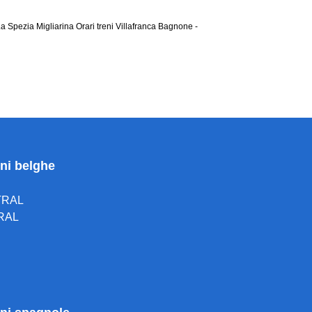
 La Spezia Migliarina
Orari treni Villafranca Bagnone -
oni belghe
TRAL
RAL