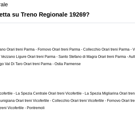
rale
letta su Treno Regionale 19269?
nano
Orari treni Parma - Fornovo
Orari treni Parma - Collecchio
Orari treni Parma - V
 - Vezzano Ligure
Orari treni Parma - Santo Stefano di Magra
Orari treni Parma - Au
rgo Val Di Taro
Orari treni Parma - Ostia Parmense
icofertile - La Spezia Centrale
Orari treni Vicofertile - La Spezia Migliarina
Orari tre
a Lunigiana
Orari treni Vicofertile - Collecchio
Orari treni Vicofertile - Fornovo
Orari tr
treni Vicofertile - Pontremoli