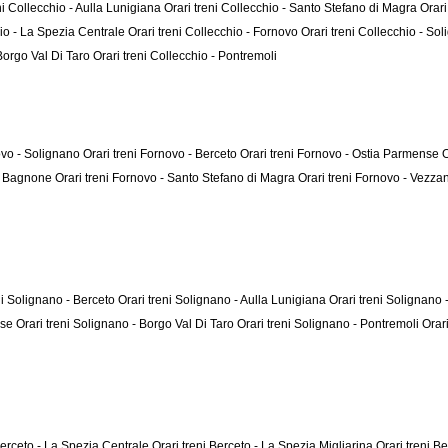
ni Collecchio - Aulla Lunigiana
Orari treni Collecchio - Santo Stefano di Magra
Orari
hio - La Spezia Centrale
Orari treni Collecchio - Fornovo
Orari treni Collecchio - So
 Borgo Val Di Taro
Orari treni Collecchio - Pontremoli
novo - Solignano
Orari treni Fornovo - Berceto
Orari treni Fornovo - Ostia Parmense
O
ca Bagnone
Orari treni Fornovo - Santo Stefano di Magra
Orari treni Fornovo - Vezza
ni Solignano - Berceto
Orari treni Solignano - Aulla Lunigiana
Orari treni Solignano
nse
Orari treni Solignano - Borgo Val Di Taro
Orari treni Solignano - Pontremoli
Orar
 Berceto - La Spezia Centrale
Orari treni Berceto - La Spezia Migliarina
Orari treni B