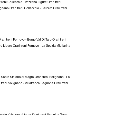
 treni Collecchio - Vezzano Ligure
Orari treni
lignano
Orari treni Collecchio - Berceto
Orari treni
rari treni Fornovo - Borgo Val Di Taro
Orari treni
no Ligure
Orari treni Fornovo - La Spezia Migliarina
 - Santo Stefano di Magra
Orari treni Solignano - La
i treni Solignano - Villafranca Bagnone
Orari treni
erceto - Vezzano Ligure
Orari treni Berceto - Santo