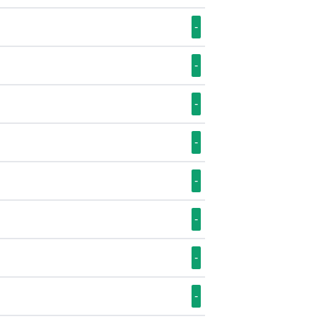
-
-
-
-
-
-
-
-