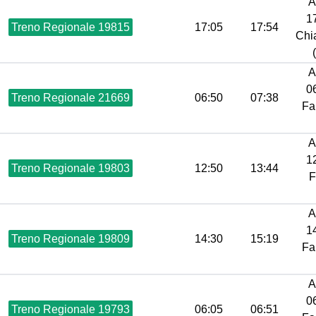
A
17
Treno Regionale 19815
17:05
17:54
Chi
A
06
Treno Regionale 21669
06:50
07:38
Fa
A
12
Treno Regionale 19803
12:50
13:44
F
A
14
Treno Regionale 19809
14:30
15:19
Fa
A
06
Treno Regionale 19793
06:05
06:51