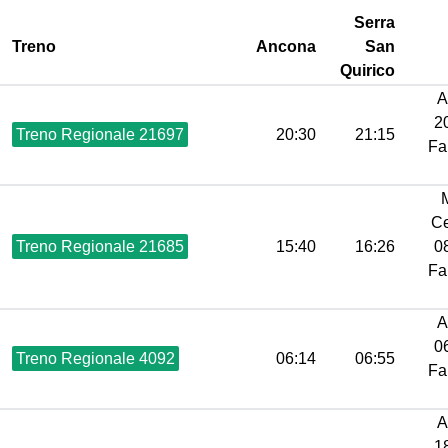
Serra
Treno
Ancona
San
Quirico
A
20
Treno Regionale 21697
20:30
21:15
Fa
Ce
Treno Regionale 21685
15:40
16:26
08
Fa
A
06
Treno Regionale 4092
06:14
06:55
Fa
A
18