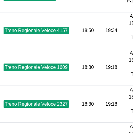
Fa
A
18
Treno Regionale Veloce 4157
18:50
19:34
T
A
18
Treno Regionale Veloce 1609
18:30
19:18
T
A
18
Treno Regionale Veloce 2327
18:30
19:18
T
A