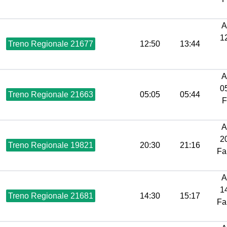
A
12
Treno Regionale 21677
12:50
13:44
A
05
Treno Regionale 21663
05:05
05:44
F
A
20
Treno Regionale 19821
20:30
21:16
Fa
A
14
Treno Regionale 21681
14:30
15:17
Fa