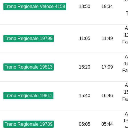
Treno Regionale Veloce 4159
18:50
19:34
T
A
1
Treno Regionale 19799
11:05
11:49
Fa
A
16
Treno Regionale 19813
16:20
17:09
Fa
A
15
Treno Regionale 19811
15:40
16:46
Fa
A
05
Treno Regionale 19789
05:05
05:44
F