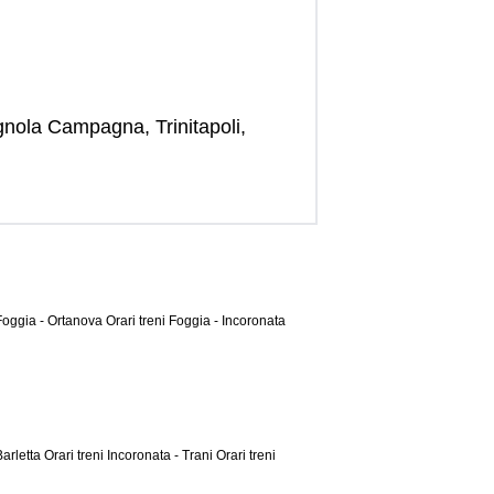
gnola Campagna, Trinitapoli,
 Foggia - Ortanova
Orari treni Foggia - Incoronata
Barletta
Orari treni Incoronata - Trani
Orari treni