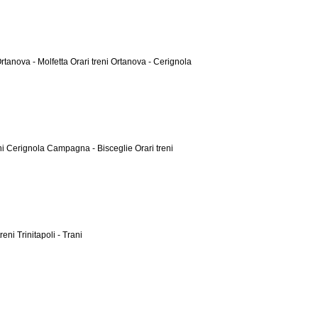
Ortanova - Molfetta
Orari treni Ortanova - Cerignola
eni Cerignola Campagna - Bisceglie
Orari treni
treni Trinitapoli - Trani