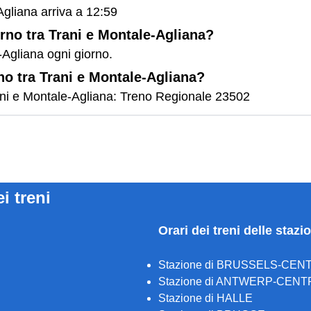
Agliana arriva a 12:59
orno tra Trani e Montale-Agliana?
-Agliana ogni giorno.
rno tra Trani e Montale-Agliana?
Trani e Montale-Agliana: Treno Regionale 23502
ei treni
Orari dei treni delle stazi
Stazione di BRUSSELS-CEN
Stazione di ANTWERP-CENT
Stazione di HALLE