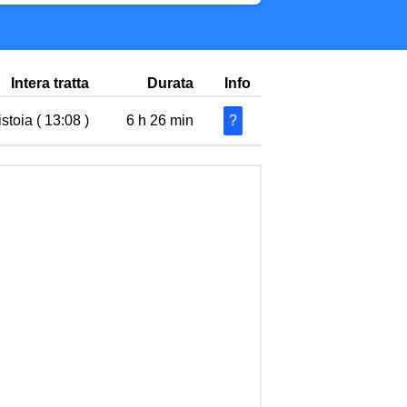
Intera tratta
Durata
Info
stoia ( 13:08 )
6 h 26 min
?