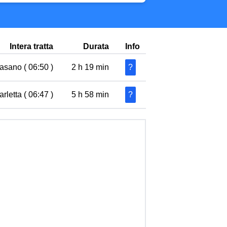
Intera tratta
Durata
Info
Fasano ( 06:50 )
2 h 19 min
?
arletta ( 06:47 )
5 h 58 min
?